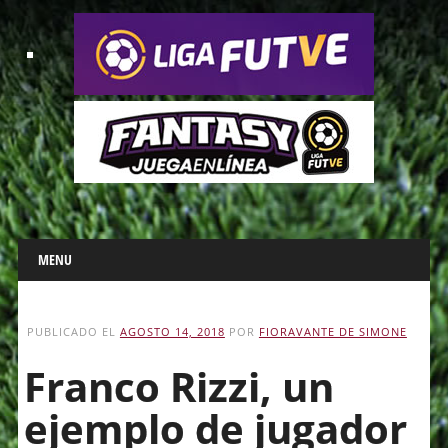
Main menu
Skip
MENU
to
content
PUBLICADO EL
AGOSTO 14, 2018
POR
FIORAVANTE DE SIMONE
Franco Rizzi, un
ejemplo de jugador