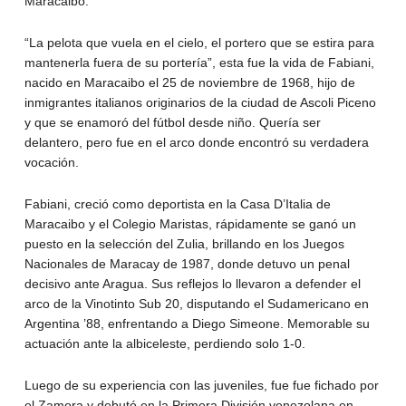
Maracaibo.
“La pelota que vuela en el cielo, el portero que se estira para
mantenerla fuera de su portería”, esta fue la vida de Fabiani,
nacido en Maracaibo el 25 de noviembre de 1968, hijo de
inmigrantes italianos originarios de la ciudad de Ascoli Piceno
y que se enamoró del fútbol desde niño. Quería ser
delantero, pero fue en el arco donde encontró su verdadera
vocación.
Fabiani, creció como deportista en la Casa D’Italia de
Maracaibo y el Colegio Maristas, rápidamente se ganó un
puesto en la selección del Zulia, brillando en los Juegos
Nacionales de Maracay de 1987, donde detuvo un penal
decisivo ante Aragua. Sus reflejos lo llevaron a defender el
arco de la Vinotinto Sub 20, disputando el Sudamericano en
Argentina ’88, enfrentando a Diego Simeone. Memorable su
actuación ante la albiceleste, perdiendo solo 1-0.
Luego de su experiencia con las juveniles, fue fue fichado por
el Zamora y debutó en la Primera División venezolana en