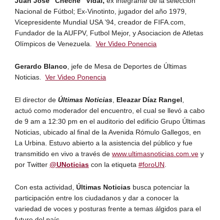
Juan José “Cheché” Vidal,
ex integrante de la selección
Nacional de Fútbol; Ex-Vinotinto, jugador del año 1979,
Vicepresidente Mundial USA ’94, creador de FIFA.com,
Fundador de la AUFPV, Futbol Mejor, y Asociacion de Atletas
Olímpicos de Venezuela.
Ver Video Ponencia
Gerardo Blanco
, jefe de Mesa de Deportes de Últimas
Noticias.
Ver Video Ponencia
El director de
Últimas Noticias
,
Eleazar Díaz Rangel
,
actuó como moderador del encuentro, el cual se llevó a cabo
de 9 am a 12:30 pm en el auditorio del edificio Grupo Últimas
Noticias, ubicado al final de la Avenida Rómulo Gallegos, en
La Urbina. Estuvo abierto a la asistencia del público y fue
transmitido en vivo a través de
www.ultimasnoticias.com.ve
y
por Twitter
@UNoticias
con la etiqueta
#foroUN
.
Con esta actividad,
Últimas Noticias
busca potenciar la
participación entre los ciudadanos y dar a conocer la
variedad de voces y posturas frente a temas álgidos para el
futuro del país.