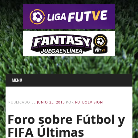
Main menu
Skip
MENU
to
content
PUBLICADO EL
JUNIO 25, 2015
POR
FUTBOLVISION
Foro sobre Fútbol y
FIFA Últimas