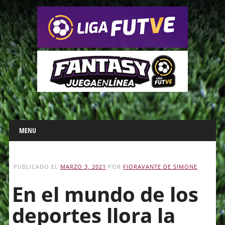
Main menu
Skip
MENU
to
content
PUBLICADO EL
MARZO 3, 2021
POR
FIORAVANTE DE SIMONE
En el mundo de los
deportes llora la