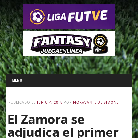
Main menu
Skip
MENU
to
content
PUBLICADO EL
JUNIO 4, 2018
POR
FIORAVANTE DE SIMONE
El Zamora se
adjudica el primer