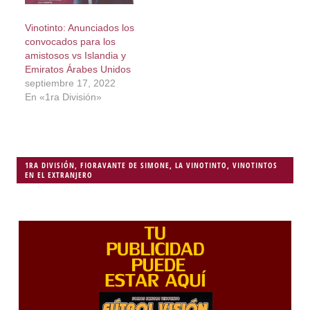
Vinotinto: Anunciados los
convocados para los
amistosos vs Islandia y
Emiratos Árabes Unidos
septiembre 17, 2022
En «1ra División»
1RA DIVISIÓN
,
FIORAVANTE DE SIMONE
,
LA VINOTINTO
,
VINOTINTOS
EN EL EXTRANJERO