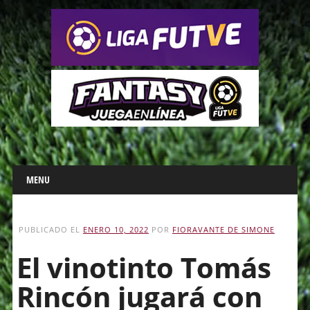
Main menu
Skip
MENU
to
content
PUBLICADO EL
ENERO 10, 2022
POR
FIORAVANTE DE SIMONE
El vinotinto Tomás
Rincón jugará con