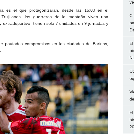
ve
a es el que protagonizaran, desde las 15:00 en el
Co
rujillanos. los guerreros de la montaña viven una
pa
 y extradeportivo tienen solo 7 unidades en 9 jornadas y
De
El
ene pautados compromisos en las ciudades de Barinas,
.
pi
Nu
Co
eq
Vi
de
El
hi
2