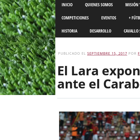
Main menu
Skip
INICIO
QUIENES SOMOS
MISIÓN 
to
content
COMPETICIONES
EVENTOS
+ FÚT
HISTORIA
DESARROLLO
CAVALLO 
PUBLICADO EL
SEPTIEMBRE 15, 2017
POR
El Lara expon
ante el Cara