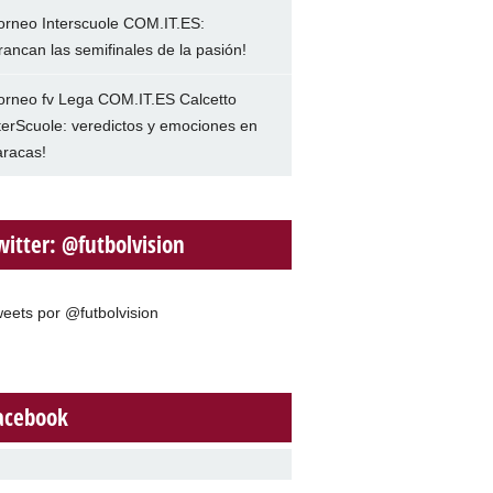
orneo Interscuole COM.IT.ES:
rancan las semifinales de la pasión!
orneo fv Lega COM.IT.ES Calcetto
terScuole: veredictos y emociones en
racas!
witter: @futbolvision
eets por @futbolvision
acebook