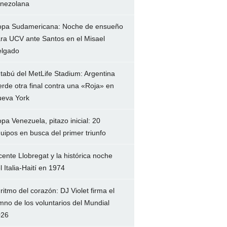
nezolana
pa Sudamericana: Noche de ensueño
ra UCV ante Santos en el Misael
lgado
 tabú del MetLife Stadium: Argentina
erde otra final contra una «Roja» en
eva York
pa Venezuela, pitazo inicial: 20
uipos en busca del primer triunfo
cente Llobregat y la histórica noche
l Italia-Haití en 1974
 ritmo del corazón: DJ Violet firma el
mno de los voluntarios del Mundial
026