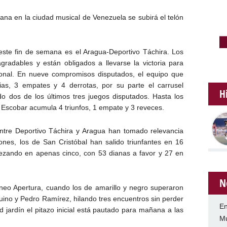
a en la ciudad musical de Venezuela se subirá el telón
ste fin de semana es el Aragua-Deportivo Táchira. Los
radables y están obligados a llevarse la victoria para
cional. En nueve compromisos disputados, el equipo que
ias, 3 empates y 4 derrotas, por su parte el carrusel
H
do dos de los últimos tres juegos disputados. Hasta los
 Escobar acumula 4 triunfos, 1 empate y 3 reveces.
ntre Deportivo Táchira y Aragua han tomado relevancia
iones, los de San Cristóbal han salido triunfantes en 16
ezando en apenas cinco, con 53 dianas a favor y 27 en
N
rneo Apertura, cuando los de amarillo y negro superaron
Aquino y Pedro Ramírez, hilando tres encuentros sin perder
En
d jardín el pitazo inicial está pautado para mañana a las
Mu