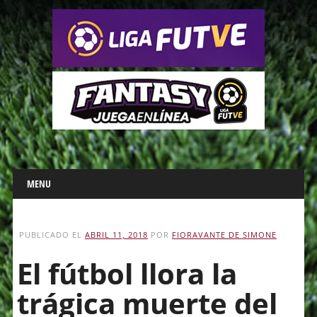
Main menu
Skip
MENU
to
content
PUBLICADO EL
ABRIL 11, 2018
POR
FIORAVANTE DE SIMONE
El fútbol llora la
trágica muerte del