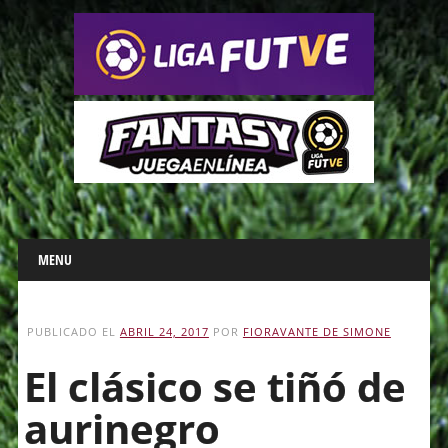
Main menu
Skip
MENU
to
content
PUBLICADO EL
ABRIL 24, 2017
POR
FIORAVANTE DE SIMONE
El clásico se tiñó de
aurinegro