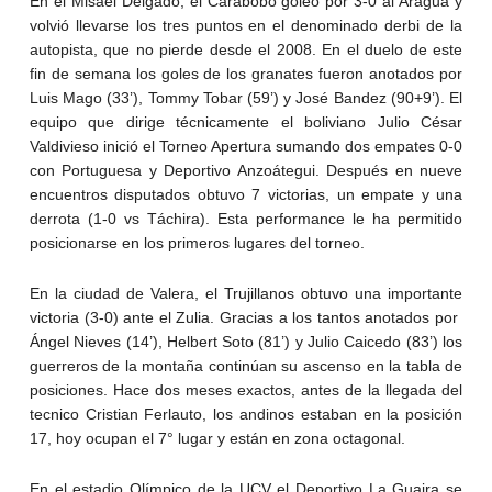
En el Misael Delgado, el Carabobo goleó por 3-0 al Aragua y
volvió llevarse los tres puntos en el denominado derbi de la
autopista, que no pierde desde el 2008. En el duelo de este
fin de semana los goles de los granates fueron anotados por
Luis Mago (33’), Tommy Tobar (59’) y José Bandez (90+9’). El
equipo que dirige técnicamente el boliviano Julio César
Valdivieso inició el Torneo Apertura sumando dos empates 0-0
con Portuguesa y Deportivo Anzoátegui. Después en nueve
encuentros disputados obtuvo 7 victorias, un empate y una
derrota (1-0 vs Táchira). Esta performance le ha permitido
posicionarse en los primeros lugares del torneo.
En la ciudad de Valera, el Trujillanos obtuvo una importante
victoria (3-0) ante el Zulia. Gracias a los tantos anotados por
Ángel Nieves (14’), Helbert Soto (81’) y Julio Caicedo (83’) los
guerreros de la montaña continúan su ascenso en la tabla de
posiciones. Hace dos meses exactos, antes de la llegada del
tecnico Cristian Ferlauto, los andinos estaban en la posición
17, hoy ocupan el 7° lugar y están en zona octagonal.
En el estadio Olímpico de la UCV el Deportivo La Guaira se