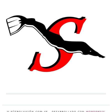
© FÚTBOLVISIÓN.COM.VE
- DESARROLLADO CON
WORDPRESS