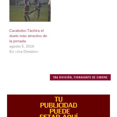
Carabobo-Táchira el
duelo más atractivo de
la jornada
agosto 5, 2016
En «1ra División»
1RA DIVISIÓN
,
FIORAVANTE DE SIMONE