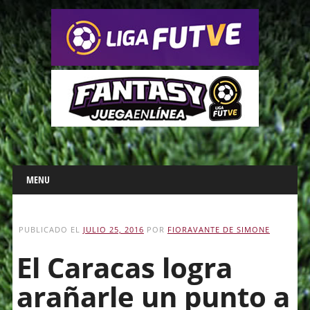
Main menu
Skip
MENU
to
content
PUBLICADO EL
JULIO 25, 2016
POR
FIORAVANTE DE SIMONE
El Caracas logra
arañarle un punto a