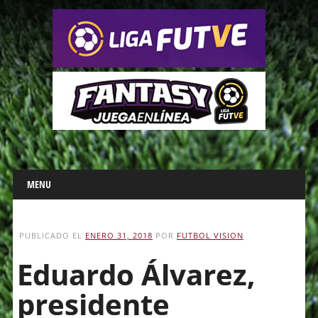
Main menu
Skip
MENU
to
content
PUBLICADO EL
ENERO 31, 2018
POR
FUTBOL VISION
Eduardo Álvarez,
presidente