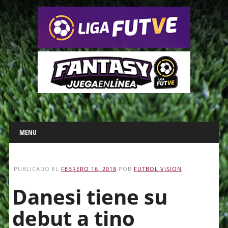
Main menu
Skip
MENU
to
content
PUBLICADO EL
FEBRERO 16, 2018
POR
FUTBOL VISION
Danesi tiene su
debut a tino