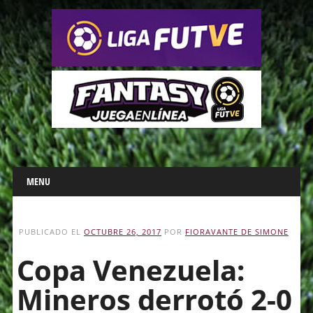
Main menu
Skip
MENU
to
content
PUBLICADO EL
OCTUBRE 26, 2017
POR
FIORAVANTE DE SIMONE
Copa Venezuela:
Mineros derrotó 2-0