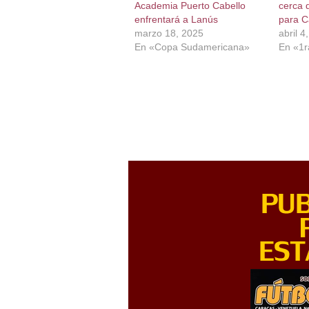
Academia Puerto Cabello
cerca d
enfrentará a Lanús
para C
marzo 18, 2025
abril 4
En «Copa Sudamericana»
En «1r