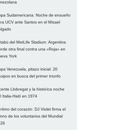
nezolana
pa Sudamericana: Noche de ensueño
ra UCV ante Santos en el Misael
lgado
 tabú del MetLife Stadium: Argentina
erde otra final contra una «Roja» en
eva York
pa Venezuela, pitazo inicial: 20
uipos en busca del primer triunfo
cente Llobregat y la histórica noche
l Italia-Haití en 1974
 ritmo del corazón: DJ Violet firma el
mno de los voluntarios del Mundial
026