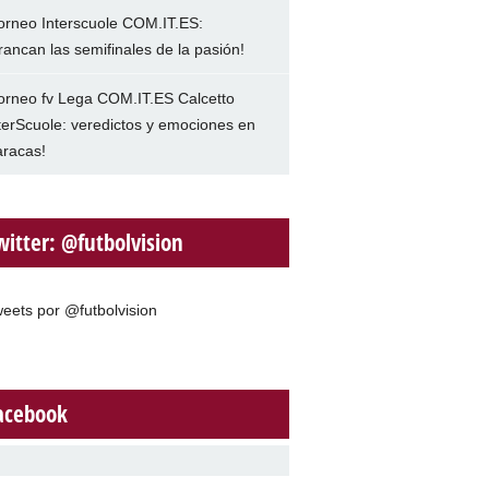
orneo Interscuole COM.IT.ES:
rancan las semifinales de la pasión!
orneo fv Lega COM.IT.ES Calcetto
terScuole: veredictos y emociones en
racas!
witter: @futbolvision
eets por @futbolvision
acebook