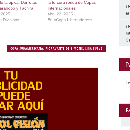
e la épica. Derrotas
la tercera ronda de Copas
¡T
arabobo y Táchira
Internacionales
ar
, 2025
abril 22, 2025
a División»
En «Copa Libertadores»
¡T
In
Ca
COPA SUDAMERICANA
,
FIORAVANTE DE SIMONE
,
LIGA FUTVE
T
Tw
F