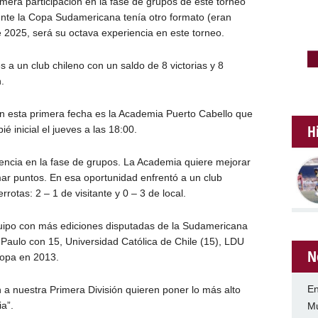
rimera participación en la fase de grupos de este torneo
nte la Copa Sudamericana tenía otro formato (eran
e 2025, será su octava experiencia en este torneo.
 a un club chileno con un saldo de 8 victorias y 8
.
 en esta primera fecha es la Academia Puerto Cabello que
H
é inicial el jueves a las 18:00.
encia en la fase de grupos. La Academia quiere mejorar
ar puntos. En esa oportunidad enfrentó a un club
rotas: 2 – 1 de visitante y 0 – 3 de local.
uipo con más ediciones disputadas de la Sudamericana
Paulo con 15, Universidad Católica de Chile (15), LDU
N
copa en 2013.
En
 a nuestra Primera División quieren poner lo más alto
a”.
Mu