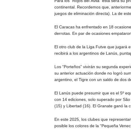
Para los “Rojos del Ávila” esta será su p
continental. Recordemos que, anteriorme
juegos de eliminación directa). La de est
El Caracas ha enfrentado en 18 ocasiones
derrotas. En par de ocasiones empataron
El otro club de la Liga Futve que jugará
recibirá a los argentinos de Lanús, puntapi
Los “Porteños” vivirán su segunda experi
su anterior actuación donde no logró sum
argentino, el Tigre con un saldo de dos der
El Lanús puede presumir que es el 5º eq
con 14 ediciones, solo superado por São 
(15) y Libertad (16). El Granate ganó la 
En este 2025, los clubes que representan
posible los colores de la “Pequeña Veneci