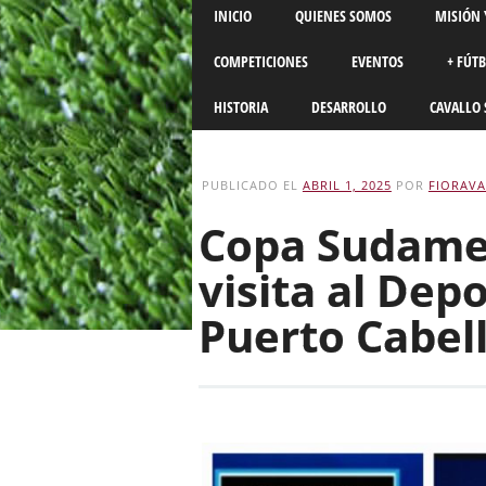
Main menu
Skip
INICIO
QUIENES SOMOS
MISIÓN 
to
content
COMPETICIONES
EVENTOS
+ FÚT
HISTORIA
DESARROLLO
CAVALLO 
PUBLICADO EL
ABRIL 1, 2025
POR
FIORAVA
Copa Sudamer
visita al Dep
Puerto Cabell