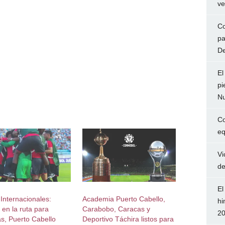
ve
Co
pa
De
El
pi
Nu
Co
eq
Vi
de
El
Internacionales:
Academia Puerto Cabello,
hi
 en la ruta para
Carabobo, Caracas y
2
s, Puerto Cabello
Deportivo Táchira listos para