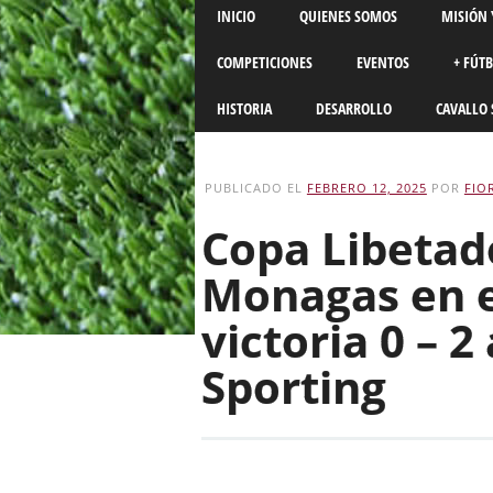
Main menu
Skip
INICIO
QUIENES SOMOS
MISIÓN 
to
content
COMPETICIONES
EVENTOS
+ FÚT
HISTORIA
DESARROLLO
CAVALLO 
PUBLICADO EL
FEBRERO 12, 2025
POR
FIO
Copa Libetad
Monagas en e
victoria 0 – 
Sporting