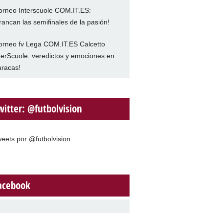
orneo Interscuole COM.IT.ES:
rancan las semifinales de la pasión!
orneo fv Lega COM.IT.ES Calcetto
terScuole: veredictos y emociones en
racas!
witter: @futbolvision
eets por @futbolvision
acebook