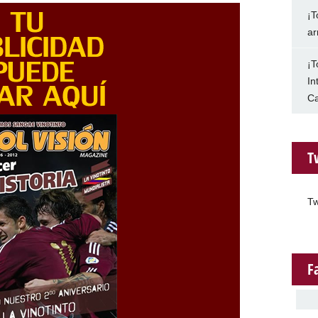
¡T
ar
¡T
In
Ca
T
Tw
F