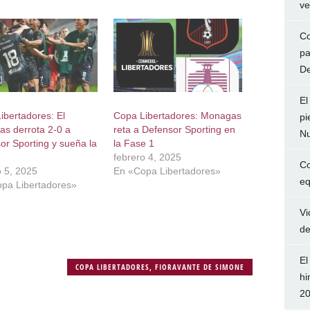
ve
Co
pa
De
El
ibertadores: El
Copa Libertadores: Monagas
pi
s derrota 2-0 a
reta a Defensor Sporting en
Nu
or Sporting y sueña la
la Fase 1
febrero 4, 2025
Co
o 5, 2025
En «Copa Libertadores»
eq
pa Libertadores»
Vi
de
El
COPA LIBERTADORES
,
FIORAVANTE DE SIMONE
hi
2