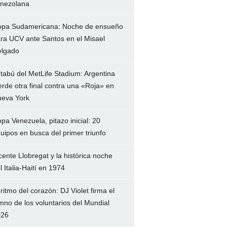
nezolana
pa Sudamericana: Noche de ensueño
ra UCV ante Santos en el Misael
lgado
 tabú del MetLife Stadium: Argentina
erde otra final contra una «Roja» en
eva York
pa Venezuela, pitazo inicial: 20
uipos en busca del primer triunfo
cente Llobregat y la histórica noche
l Italia-Haití en 1974
 ritmo del corazón: DJ Violet firma el
mno de los voluntarios del Mundial
026