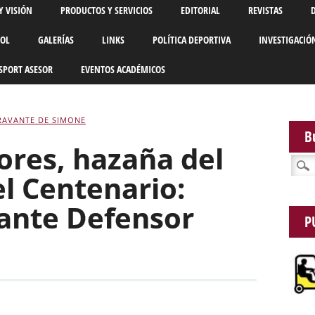
Y VISIÓN
PRODUCTOS Y SERVICIOS
EDITORIAL
REVISTAS
BOL
GALERÍAS
LINKS
POLÍTICA DEPORTIVA
INVESTIGACIÓ
SPORT ASESOR
EVENTOS ACADÉMICOS
RAVANTE DE SIMONE
B
ores, hazaña del
Busca
l Centenario:
2 ante Defensor
P