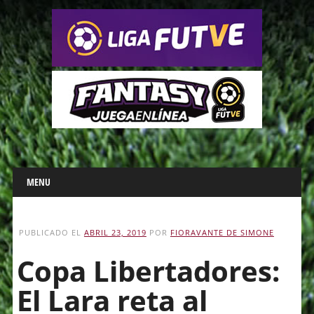
Main menu
Skip
MENU
to
content
PUBLICADO EL
ABRIL 23, 2019
POR
FIORAVANTE DE SIMONE
Copa Libertadores:
El Lara reta al