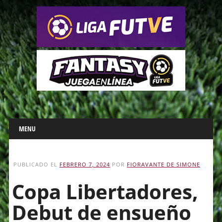
Main menu
Skip
MENU
to
content
PUBLICADO EL
FEBRERO 7, 2024
POR
FIORAVANTE DE SIMONE
Copa Libertadores,
Debut de ensueño