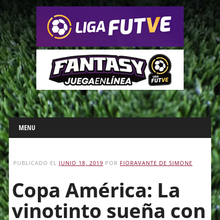
Main menu
Skip
MENU
to
content
PUBLICADO EL
JUNIO 18, 2019
POR
FIORAVANTE DE SIMONE
Copa América: La
vinotinto sueña con