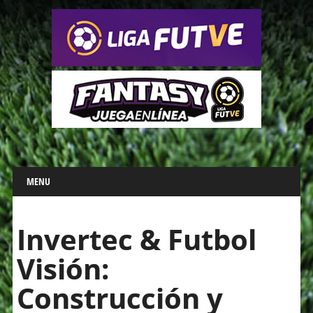
Main menu
Skip
MENU
to
content
Invertec & Futbol
Visión:
Construcción y