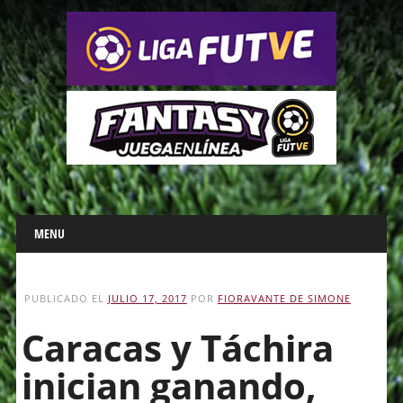
Main menu
Skip
MENU
to
content
PUBLICADO EL
JULIO 17, 2017
POR
FIORAVANTE DE SIMONE
Caracas y Táchira
inician ganando,