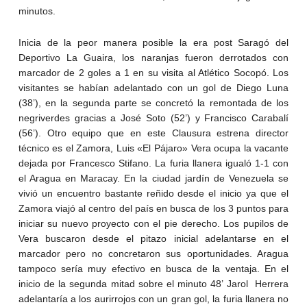
minutos.
Inicia de la peor manera posible la era post Saragó del
Deportivo La Guaira, los naranjas fueron derrotados con
marcador de 2 goles a 1 en su visita al Atlético Socopó. Los
visitantes se habían adelantado con un gol de Diego Luna
(38’), en la segunda parte se concretó la remontada de los
negriverdes gracias a José Soto (52’) y Francisco Carabalí
(56’). Otro equipo que en este Clausura estrena director
técnico es el Zamora, Luis «El Pájaro» Vera ocupa la vacante
dejada por Francesco Stifano. La furia llanera igualó 1-1 con
el Aragua en Maracay. En la ciudad jardín de Venezuela se
vivió un encuentro bastante reñido desde el inicio ya que el
Zamora viajó al centro del país en busca de los 3 puntos para
iniciar su nuevo proyecto con el pie derecho. Los pupilos de
Vera buscaron desde el pitazo inicial adelantarse en el
marcador pero no concretaron sus oportunidades. Aragua
tampoco sería muy efectivo en busca de la ventaja. En el
inicio de la segunda mitad sobre el minuto 48’ Jarol Herrera
adelantaría a los aurirrojos con un gran gol, la furia llanera no