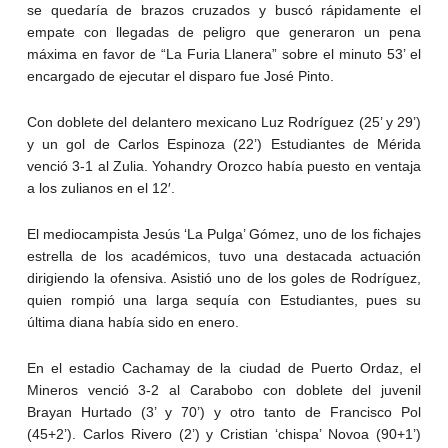
se quedaría de brazos cruzados y buscó rápidamente el
empate con llegadas de peligro que generaron un pena
máxima en favor de “La Furia Llanera” sobre el minuto 53’ el
encargado de ejecutar el disparo fue José Pinto.
Con doblete del delantero mexicano Luz Rodríguez (25’ y 29’)
y un gol de Carlos Espinoza (22’) Estudiantes de Mérida
venció 3-1 al Zulia. Yohandry Orozco había puesto en ventaja
a los zulianos en el 12′.
El mediocampista Jesús ‘La Pulga’ Gómez, uno de los fichajes
estrella de los académicos, tuvo una destacada actuación
dirigiendo la ofensiva. Asistió uno de los goles de Rodríguez,
quien rompió una larga sequía con Estudiantes, pues su
última diana había sido en enero.
En el estadio Cachamay de la ciudad de Puerto Ordaz, el
Mineros venció 3-2 al Carabobo con doblete del juvenil
Brayan Hurtado (3’ y 70’) y otro tanto de Francisco Pol
(45+2’). Carlos Rivero (2’) y Cristian ‘chispa’ Novoa (90+1’)