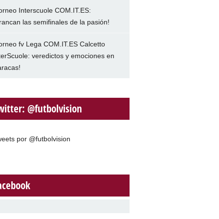
orneo Interscuole COM.IT.ES:
rancan las semifinales de la pasión!
orneo fv Lega COM.IT.ES Calcetto
terScuole: veredictos y emociones en
racas!
witter: @futbolvision
eets por @futbolvision
acebook