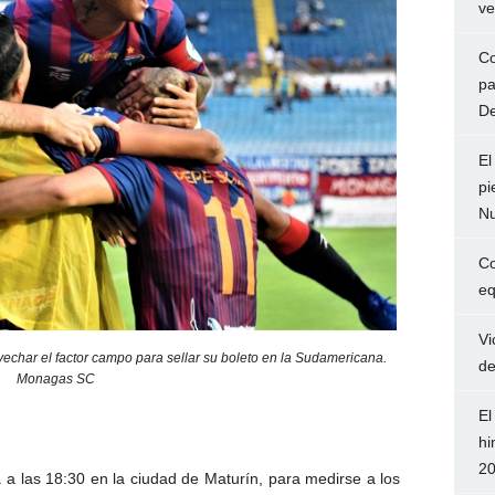
ve
Co
pa
De
El
pi
Nu
Co
eq
Vi
echar el factor campo para sellar su boleto en la Sudamericana.
de
Monagas SC
El
hi
2
a las 18:30 en la ciudad de Maturín, para medirse a los