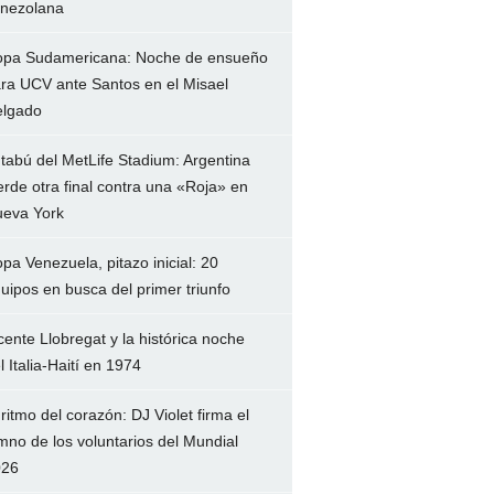
nezolana
pa Sudamericana: Noche de ensueño
ra UCV ante Santos en el Misael
lgado
 tabú del MetLife Stadium: Argentina
erde otra final contra una «Roja» en
eva York
pa Venezuela, pitazo inicial: 20
uipos en busca del primer triunfo
cente Llobregat y la histórica noche
l Italia-Haití en 1974
 ritmo del corazón: DJ Violet firma el
mno de los voluntarios del Mundial
026