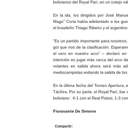
bolivianos del Royal Pari, en un cotejo 
En la ida, los dirigidos por José Manu
Mago” Coria había adelantado a los guerr
el brasileño Thiago Ribeiro y el argentin
“Es un partido importante para nosotros
gol que nos de la clasificación. Esper
el cero en nuestro arco” – declaró e
intención es jugar más cerca del arco d
volantes en salida ahora será más ade
mediocampistas evitando la salida de los 
En la última fecha del Torneo Apertura, 
Táchira. Por su parte, el Royal Parí, fue
boliviano: 4-1 con el Real Potosi, 1-3 con
Fioravante De Simone
Compartir: