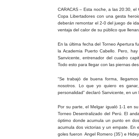
CARACAS – Esta noche, a las 20:30, el C
Copa Libertadores con una gesta heroic
deberán remontar el 2-0 del juego de ida
ventaja del calor de su público que llena
En la última fecha del Torneo Apertura fu
la Academia Puerto Cabello. Pero, hay 
Sanvicente, entrenador del cuadro capit
Todo esto para llegar con las piernas de
“Se trabajó de buena forma, llegam
nosotros. Lo que yo quiero es ganar
personalidad” declaró Sanvicente, en un 
Por su parte, el Melgar igualó 1-1 en su
Torneo Desentralizado del Perú. El anda
óptimo donde acumula un punto en dos 
acumula dos victorias y un empate. En el
goles fueron Angel Romero (35’) e Hideyo