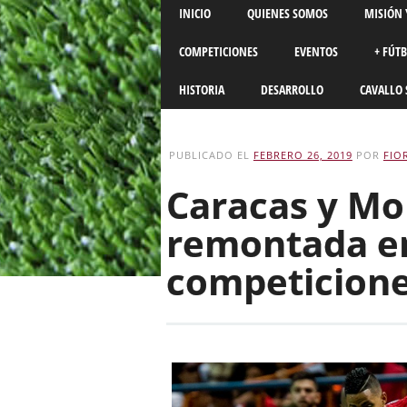
Main menu
Skip
INICIO
QUIENES SOMOS
MISIÓN 
to
content
COMPETICIONES
EVENTOS
+ FÚT
HISTORIA
DESARROLLO
CAVALLO 
PUBLICADO EL
FEBRERO 26, 2019
POR
FIO
Caracas y Mo
remontada en
competicione