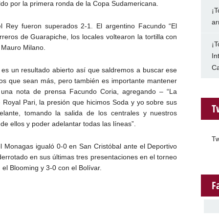
váldo por la primera ronda de la Copa Sudamericana.
¡T
ar
el Rey fueron superados 2-1. El argentino Facundo “El
eros de Guarapiche, los locales voltearon la tortilla con
¡T
o Mauro Milano.
In
Ca
, es un resultado abierto así que saldremos a buscar ese
amos que sean más, pero también es importante mantener
n una nota de prensa Facundo Coria, agregando – “La
e Royal Pari, la presión que hicimos Soda y yo sobre sus
T
lante, tomando la salida de los centrales y nuestros
de ellos y poder adelantar todas las líneas”.
Tw
el Monagas igualó 0-0 en San Cristóbal ante el Deportivo
 derrotado en sus últimas tres presentaciones en el torneo
 el Blooming y 3-0 con el Bolívar.
F