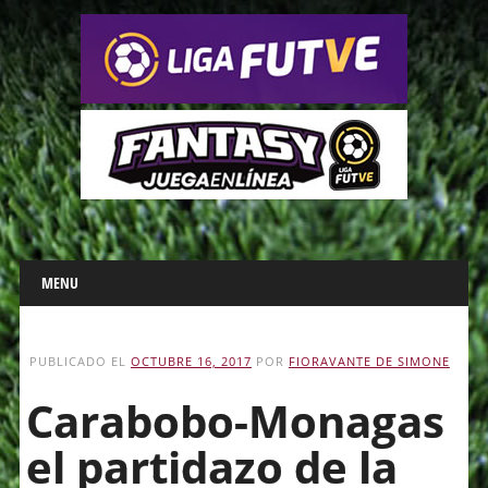
Main menu
Skip
MENU
to
content
PUBLICADO EL
OCTUBRE 16, 2017
POR
FIORAVANTE DE SIMONE
Carabobo-Monagas
el partidazo de la