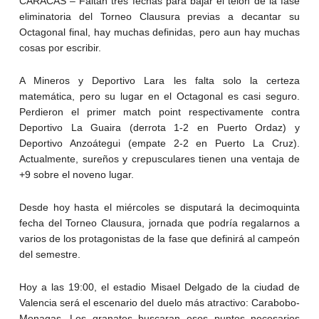
CARACAS – Faltan tres fechas para bajar el telón de la fase
eliminatoria del Torneo Clausura previas a decantar su
Octagonal final, hay muchas definidas, pero aun hay muchas
cosas por escribir.
A Mineros y Deportivo Lara les falta solo la certeza
matemática, pero su lugar en el Octagonal es casi seguro.
Perdieron el primer match point respectivamente contra
Deportivo La Guaira (derrota 1-2 en Puerto Ordaz) y
Deportivo Anzoátegui (empate 2-2 en Puerto La Cruz).
Actualmente, sureños y crepusculares tienen una ventaja de
+9 sobre el noveno lugar.
Desde hoy hasta el miércoles se disputará la decimoquinta
fecha del Torneo Clausura, jornada que podría regalarnos a
varios de los protagonistas de la fase que definirá al campeón
del semestre.
Hoy a las 19:00, el estadio Misael Delgado de la ciudad de
Valencia será el escenario del duelo más atractivo: Carabobo-
Monagas. Los granates buscaran esos puntos necesarios