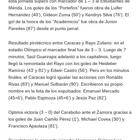
esta jornada superó con marcador de 1 – 3 al Estudiantes de
Mérida. Los goles de los “Porteños” fueron obra de Luifer
Hernández (40’), Gideon Zuma (50’) y Kendrys Silva (76’). El
gol de la honra de los “Académicos” fue obra de Junior
Paredes (87’) desde el punto penal.
Resultado pirotécnico entre Caracas y Rayo Zuliano: en el
estadio Olímpico el marcador final fue de 3 – 3. Luego de 7
minutos, Saúl Guarirapa adelantó a los capitalinos, luego
llegó la remontada del Rayo con los goles de Heideber
Ramírez (43’ y 81’) y Edwin Castro (56’). Pero en los minutos
finales, el Caracas logró igualar las acciones con Ronaldo
Rivas (83’) y Manuel Sulbarán (90’). Escribieron su propio
nombre en la lista de los expulsados: Emanuel Mercado
(45+6’), Pablo Espinoza (45+6’) y Jesús Paz (82’).
Optima victoria (3 – 0) del Carabobo ante el Zamora gracias a
los goles de Juan Camilo Pérez (1’), Michael Covea (30’) y
Francisco Apaolaza (81’).