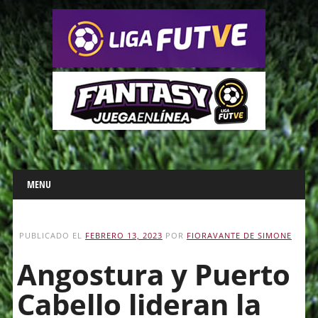
Main menu
Skip
MENU
to
content
PUBLICADO EL
FEBRERO 13, 2023
POR
FIORAVANTE DE SIMONE
Angostura y Puerto
Cabello lideran la