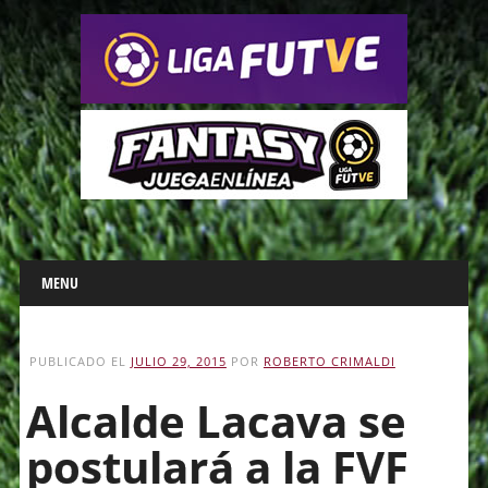
Main menu
Skip
MENU
to
content
PUBLICADO EL
JULIO 29, 2015
POR
ROBERTO CRIMALDI
Alcalde Lacava se
postulará a la FVF