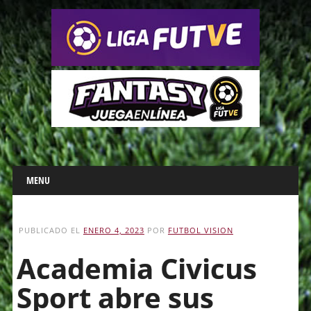
Main menu
Skip
MENU
to
content
PUBLICADO EL
ENERO 4, 2023
POR
FUTBOL VISION
Academia Civicus
Sport abre sus