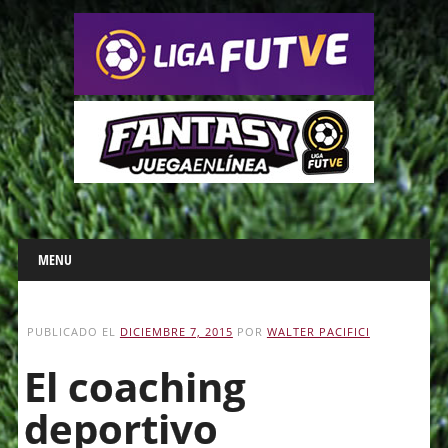
Main menu
Skip
MENU
to
content
PUBLICADO EL
DICIEMBRE 7, 2015
POR
WALTER PACIFICI
El coaching
deportivo